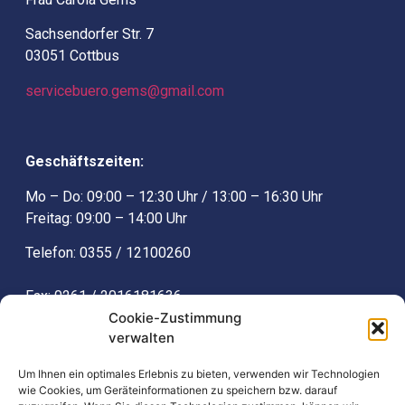
Sachsendorfer Str. 7
03051 Cottbus
servicebuero.gems@gmail.com
Geschäftszeiten:
Mo – Do: 09:00 – 12:30 Uhr / 13:00 – 16:30 Uhr
Freitag: 09:00 – 14:00 Uhr
Telefon:
0355 / 12100260
Fax:
0261 / 2016181636
Cookie-Zustimmung
verwalten
E-Mail:
servicebuero.gems@gmail.com
Um Ihnen ein optimales Erlebnis zu bieten, verwenden wir Technologien
wie Cookies, um Geräteinformationen zu speichern bzw. darauf
Weitere Informationen